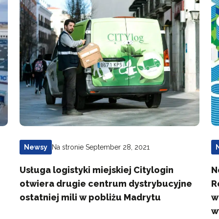
Na stronie September 28, 2021
Newsy
Usługa logistyki miejskiej Citylogin
N
otwiera drugie centrum dystrybucyjne
R
ostatniej mili w pobliżu Madrytu
w
w