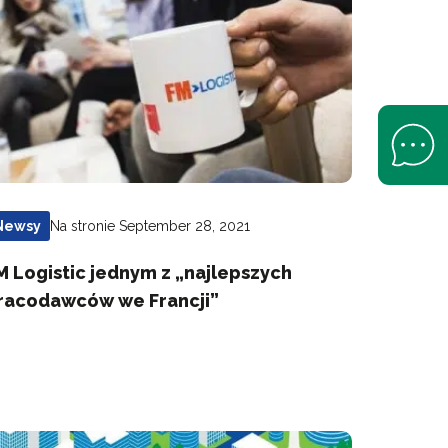
Open Help 
Na stronie September 28, 2021
Newsy
M Logistic jednym z „najlepszych
racodawców we Francji”