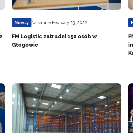
Na stronie February 23, 2022
Newsy
w
FM Logistic zatrudni 150 osób w
F
Głogowie
i
K