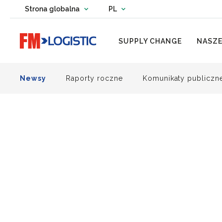
Change country website
Strona globalna
PL
Change language
Go to home page
SUPPLY CHANGE
NASZE
Newsy
Raporty roczne
Komunikaty publiczn