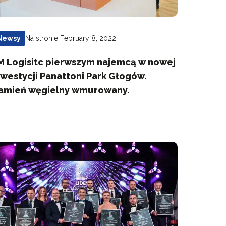
Na stronie February 8, 2022
Newsy
M Logisitc pierwszym najemcą w nowej
nwestycji Panattoni Park Głogów.
amień węgielny wmurowany.