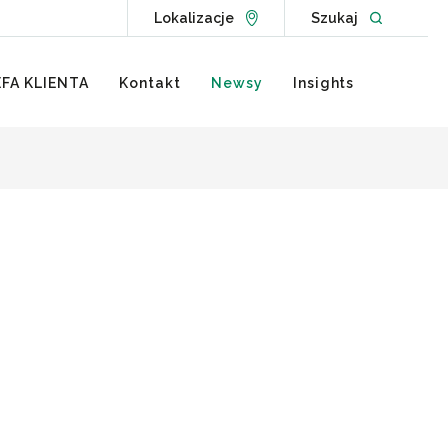
Go to Locations page
Open websit
Lokalizacje
Szukaj
FA KLIENTA
Kontakt
Newsy
Insights