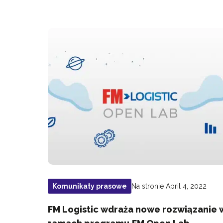
Na stronie April 4, 2022
Komunikaty prasowe
FM Logistic wdraża nowe rozwiązanie 