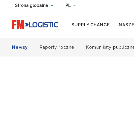
Change country website
Strona globalna
PL
Change language
Go to home page
SUPPLY CHANGE
NASZE
Newsy
Raporty roczne
Komunikaty publiczn