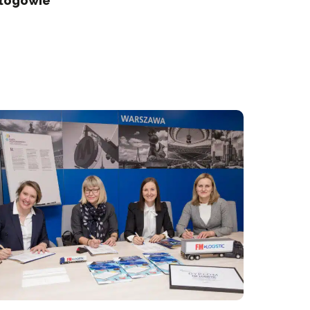
łogowie