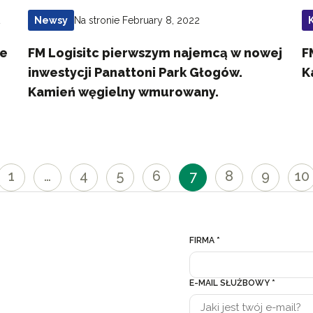
2
Na stronie February 8, 2022
Newsy
we
FM Logisitc pierwszym najemcą w nowej
F
inwestycji Panattoni Park Głogów.
K
Kamień węgielny wmurowany.
1
…
4
5
6
7
8
9
10