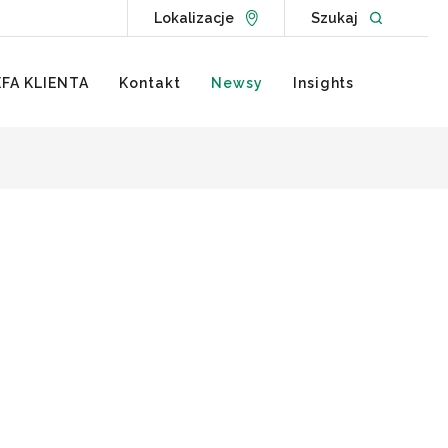
Go to Locations page
Open websit
Lokalizacje
Szukaj
FA KLIENTA
Kontakt
Newsy
Insights