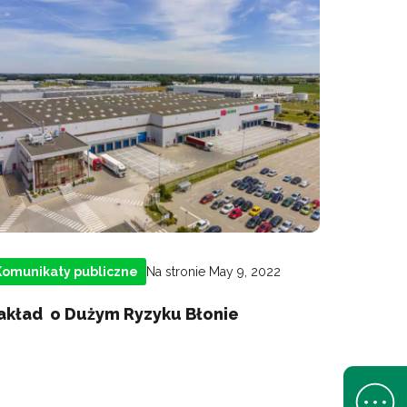
Na stronie May 9, 2022
Komunikaty publiczne
akład o Dużym Ryzyku Błonie
Open Help 