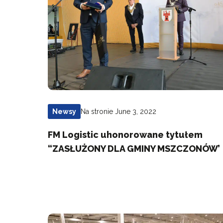
Na stronie June 3, 2022
Newsy
FM Logistic uhonorowane tytułem
“ZASŁUŻONY DLA GMINY MSZCZONÓW’