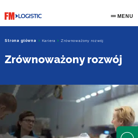
Go to home page
MENU
OPEN ME
Strona główna
Kariera
Zrównoważony rozwój
Zrównoważony rozwój
Open Help 