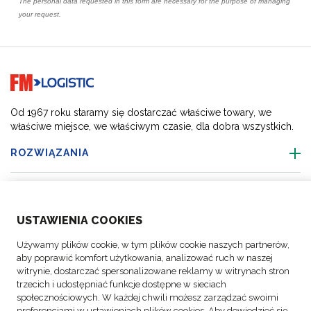
Go to home page
Od 1967 roku staramy się dostarczać właściwe towary, we
właściwe miejsce, we właściwym czasie, dla dobra wszystkich.
ROZWIĄZANIA
O NAS
USTAWIENIA COOKIES
BRANŻE
Używamy plików cookie, w tym plików cookie naszych partnerów,
aby poprawić komfort użytkowania, analizować ruch w naszej
ŚLEDŹ NAS
witrynie, dostarczać spersonalizowane reklamy w witrynach stron
trzecich i udostępniać funkcje dostępne w sieciach
społecznościowych. W każdej chwili możesz zarządzać swoimi
preferencjami w ustawieniach plików cookies. Aby dowiedzieć się