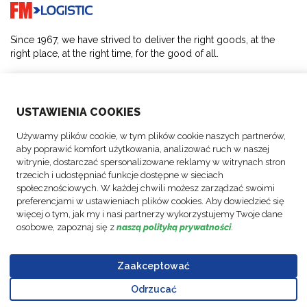
Go to home page
Since 1967, we have strived to deliver the right goods, at the
right place, at the right time, for the good of all.
SOLUTIONS
USTAWIENIA COOKIES
ABOUT US
Używamy plików cookie, w tym plików cookie naszych partnerów,
aby poprawić komfort użytkowania, analizować ruch w naszej
ACTIVITIES
witrynie, dostarczać spersonalizowane reklamy w witrynach stron
trzecich i udostępniać funkcje dostępne w sieciach
społecznościowych. W każdej chwili możesz zarządzać swoimi
FOLLOW US
preferencjami w ustawieniach plików cookies. Aby dowiedzieć się
więcej o tym, jak my i nasi partnerzy wykorzystujemy Twoje dane
osobowe, zapoznaj się z
naszą polityką prywatności
.
Zaakceptować
© Copyright
Data
Business
Policy FM
Cookie
Legal
Code of
FM Logistic,
Protection
Partner Code
Polska Sp.
Odrzucać
settings
Notices
Conduct
Go to top o
2026
Policy
of Conduct
Z o.o.