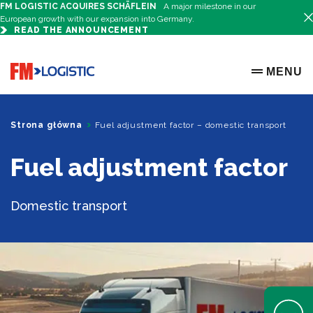
FM LOGISTIC ACQUIRES SCHÄFLEIN
A major milestone in our
European growth with our expansion into Germany.
READ THE ANNOUNCEMENT
Go to home page
MENU
OPEN ME
Strona główna
Fuel adjustment factor – domestic transport
Fuel adjustment factor
Domestic transport
Open Help 