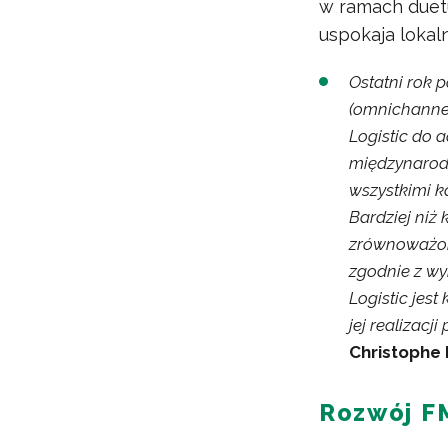
w ramach duetu 
uspokaja lokal
Ostatni rok 
(omnichannel
Logistic do 
międzynarodo
wszystkimi ka
Bardziej niż
zrównoważony
zgodnie z wy
Logistic jes
jej realizac
Christophe 
Rozwój FM