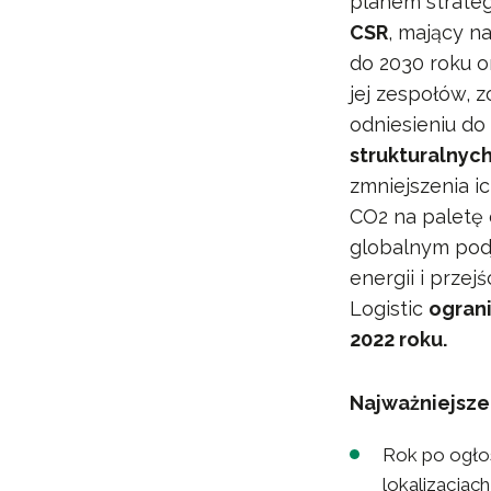
planem strate
CSR
, mający n
do 2030 roku o
jej zespołów, 
odniesieniu d
strukturalnyc
zmniejszenia i
CO2 na paletę 
globalnym podj
energii i przej
Logistic
ogran
2022 roku.
Najważniejsze
Rok po ogłos
lokalizacjac