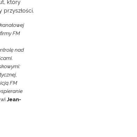
t, który
 przyszłości.
lokanałowej
firmy FM
ntrolę nad
icami.
iskowymi:
ycznej,
icją FM
wspieranie
ówi
Jean-