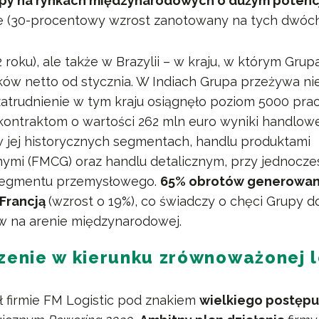
upy na rynkach międzynarodowych o dużym potenc
ie (30-procentowy wzrost zanotowany na tych dwóc
 roku), ale także w Brazylii – w kraju, w którym Gru
ów netto od stycznia. W Indiach Grupa przeżywa ni
zatrudnienie w tym kraju osiągnęło poziom 5000 pra
ontraktom o wartości 262 mln euro wyniki handlow
 jej historycznych segmentach, handlu produktami
ymi (FMCG) oraz handlu detalicznym, przy jednocz
segmentu przemysłowego.
65% obrotów generowan
Francją
(wzrost o 19%), co świadczy o chęci Grupy d
w na arenie międzynarodowej.
zenie w kierunku zrównoważonej l
ł firmie FM Logistic pod znakiem
wielkiego postęp