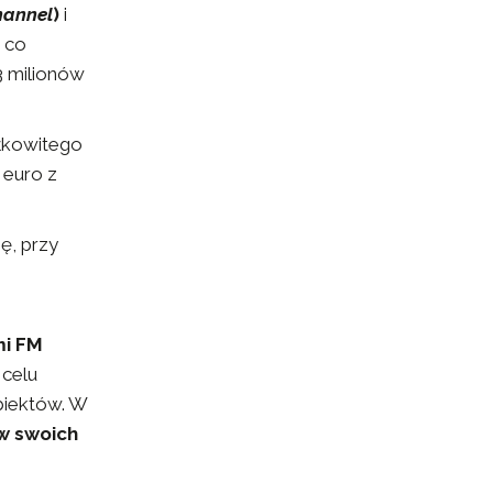
hannel
)
i
, co
3 milionów
łkowitego
 euro z
ę, przy
mi FM
 celu
biektów. W
w swoich