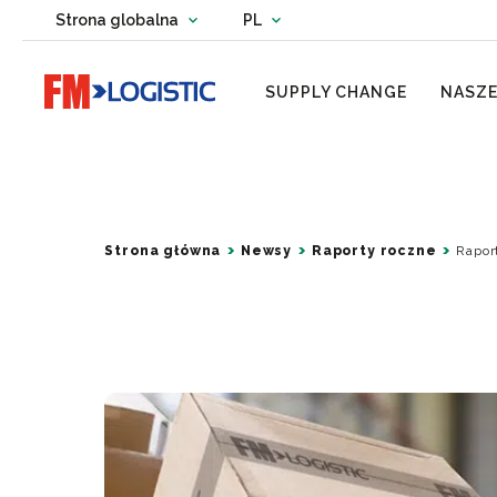
Change country website
Strona globalna
PL
Change language
Go to home page
SUPPLY CHANGE
NASZE
Strona główna
Newsy
Raporty roczne
Rapor