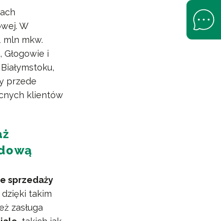
cach
Open Help 
owej. W
1 mln mkw.
, Głogowie i
 Białymstoku,
ły przede
cnych klientów
aż
odową
ze sprzedaży
dzięki takim
eż zasługa