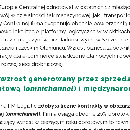
Europie Centralnej odnotował w ostatnich 12 miesią
wój w działalności tak magazynowej, jak i transport
y Centralnej firma dysponuje obecnie powierzchnią 
we lokalizacje: platformy logistyczne w Wiskitkach
 oraz 5 magazynów przeładunkowych: w Szczecinie,
ławiu i czeskim Ołomuńcu. Wzrost biznesu zapewni
racje dla e-commerce świadczone dla nowych i obe
 rozwój sieci drobnicowej.
 wzrost generowany przez sprzed
ałową (
omnichannel
) i międzynar
rma FM Logistic
zdobyła liczne kontrakty w obszar
j (
omnichannel
)
: Firma osiąga obecnie 20% obrotów 
naczący wzrost w bieżącym roku obrotowym to równi