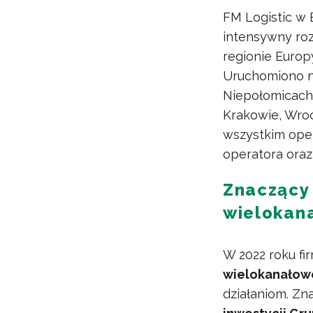
FM Logistic w 
intensywny roz
regionie Europ
Uruchomiono no
Niepołomicach
Krakowie, Wroc
wszystkim ope
operatora oraz
Znaczący
wielokan
W 2022 roku fi
wielokanałowe
działaniom. Z