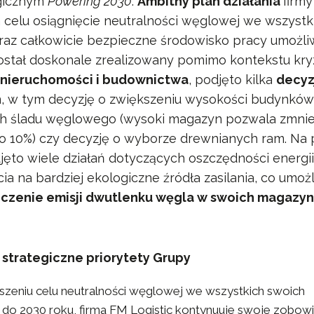
gicznym
Powering 2030
.
Ambitny plan działania
firmy
a celu osiągnięcie neutralności węglowej we wszystk
raz całkowicie bezpieczne środowisko pracy umożli
został doskonale zrealizowany pomimo kontekstu k
o
nieruchomości i budownictwa
, podjęto kilka
decyz
h
, w tym decyzję o zwiększeniu wysokości budynków
ch śladu węglowego (wysoki magazyn pozwala zmnie
o 10%) czy decyzję o wyborze drewnianych ram. Na 
ęto wiele działań dotyczących oszczędności energii,
ścia na bardziej ekologiczne źródła zasilania, co umoż
iczenie emisji dwutlenku węgla w swoich magazyn
 strategiczne priorytety Grupy
zeniu celu neutralności węglowej we wszystkich swoich
h do 2030 roku, firma FM Logistic kontynuuje swoje zobow