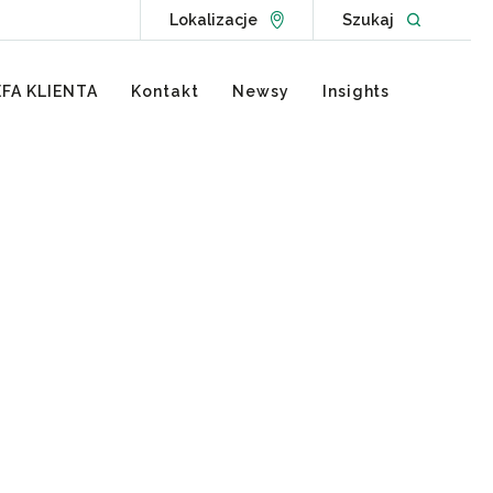
Go to Locations page
Open websit
Lokalizacje
Szukaj
FA KLIENTA
Kontakt
Newsy
Insights