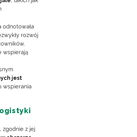
jale
, takich jak
h
pa odnotowała
ezwykły rozwój
cowników.
e wspierają
esnym
ych jest
o wspierania
ogistyki
u
, zgodnie z jej