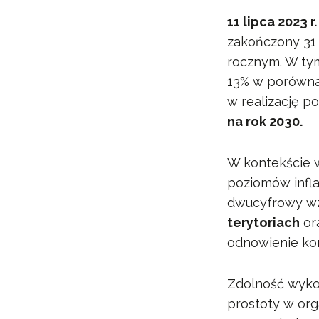
11 lipca 2023 r
zakończony 31 
rocznym. W t
13% w porówna
w realizację p
na rok 2030.
W kontekście w
poziomów infla
dwucyfrowy wz
terytoriach
or
odnowienie kon
Zdolność wyko
prostoty w org