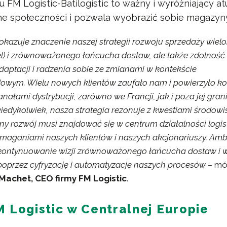
FM Logistic-Batilogistic to ważny i wyróżniający atu
ne społeczności i pozwala wyobrazić sobie magazyny
pokazuje znaczenie naszej strategii rozwoju sprzedaży wie
) i zrównoważonego łańcucha dostaw, ale także zdolność 
adaptacji i radzenia sobie ze zmianami w kontekście
wym. Wielu nowych klientów zaufało nam i powierzyło ko
nałami dystrybucji, zarówno we Francji, jak i poza jej gran
 kiedykolwiek, nasza strategia rezonuje z kwestiami środow
 rozwój musi znajdować się w centrum działalności logist
maganiami naszych klientów i naszych akcjonariuszy. Amb
t kontynuowanie wizji zrównoważonego łańcucha dostaw i 
ji poprzez cyfryzację i automatyzację naszych procesów
– m
Machet, CEO firmy FM Logistic
.
 Logistic w Centralnej Europie