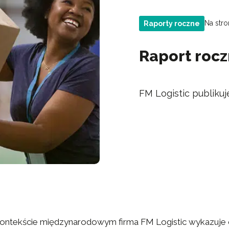
Na stro
Raporty roczne
Raport roc
FM Logistic publikuj
ontekście międzynarodowym firma FM Logistic wykazuje