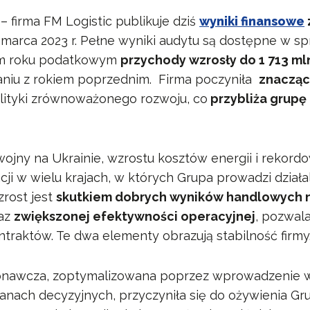
.
– firma FM Logistic publikuje dziś
wyniki finansowe
marca 2023 r. Pełne wyniki audytu są dostępne w s
ym roku podatkowym
przychody wzrosły do 1 713 ml
niu z rokiem poprzednim. Firma poczyniła
znacząc
olityki zrównoważonego rozwoju, co
przybliża grupę 
ojny na Ukrainie, wzrostu kosztów energii i rekord
cji w wielu krajach, w których Grupa prowadzi działa
rost jest
skutkiem dobrych wyników handlowych n
az
zwiększonej efektywności operacyjnej
, pozwala
traktów. Te dwa elementy obrazują stabilność firmy
nawcza, zoptymalizowana poprzez wprowadzenie w
anach decyzyjnych, przyczyniła się do ożywienia Gr