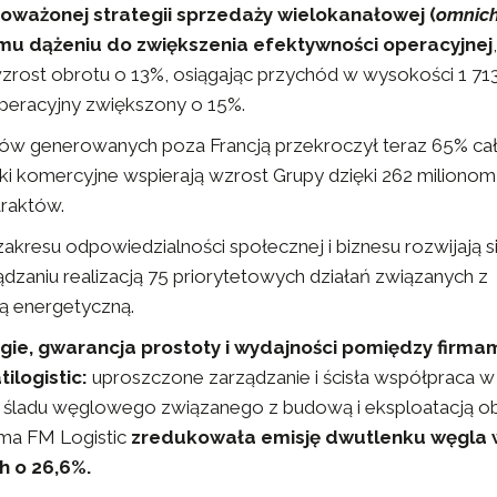
oważonej strategii sprzedaży wielokanałowej (
omnic
mu dążeniu do zwiększenia efektywności operacyjnej
zrost obrotu o 13%, osiągając przychód w wysokości 1 71
operacyjny zwiększony o 15%.
tów generowanych poza Francją przekroczył teraz 65% ca
ki komercyjne wspierają wzrost Grupy dzięki 262 milionom
raktów.
zakresu odpowiedzialności społecznej i biznesu rozwijają si
ądzaniu realizacją 75 priorytetowych działań związanych z
ą energetyczną.
ie, gwarancja prostoty i wydajności pomiędzy firma
tilogistic:
uproszczone zarządzanie i ścisła współpraca w
a śladu węglowego związanego z budową i eksploatacją o
rma FM Logistic
zredukowała emisję dwutlenku węgla 
 o 26,6%.