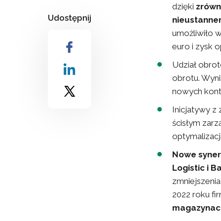
dzięki
zrówn
Udostępnij
nieustanne
umożliwiło w
euro i zysk 
Udział obro
obrotu. Wyni
nowych kont
Inicjatywy z 
ścisłym zarz
optymalizacj
Nowe synerg
Logistic i Ba
zmniejszeni
2022 roku fi
magazynach