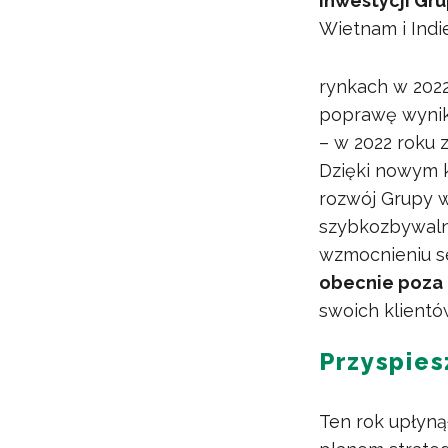
inwestycji Gr
Wietnam i Ind
rynkach w 2022
poprawę wynik
– w 2022 roku 
Dzięki nowym k
rozwój Grupy w
szybkozbywaln
wzmocnieniu 
obecnie poza 
swoich klientó
Przyspies
Ten rok upłyną