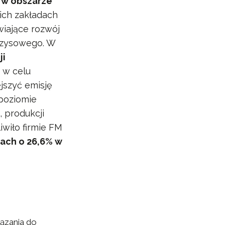
w obszarze
ich zakładach
wiające rozwój
ryzysowego. W
ji
 w celu
jszyć emisję
poziomie
 produkcji
liwiło firmie FM
ach o 26,6% w
iązania do