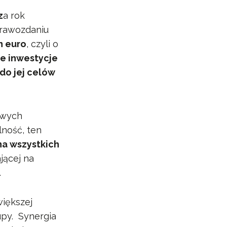
z
a rok
prawozdaniu
n euro
, czyli o
e inwestycje
do jej celów
owych
lność, ten
a wszystkich
jącej na
.
iększej
upy. Synergia