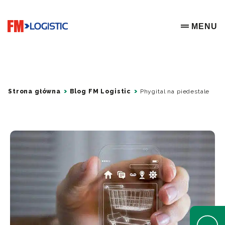
Go to home page
MENU
OPEN ME
Strona główna
Blog FM Logistic
Phygital na piedestale
Open Help 