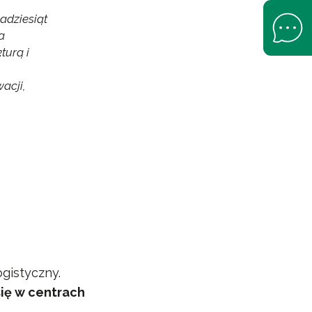
adziesiąt
Open Help 
a
turą i
acji,
gistyczny.
się w centrach