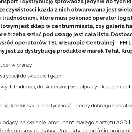
ansport i dystrybucję sprowadza jedynie do tych k
rzeczywistości każda z nich obwarowana jest wie
 trudnościami, które musi pokonać operator logis
owym jest sklep w centrum miasta, czy galeria h
re trzeba wziąć pod uwagę jest cała lista. Dosto
 wśród operatorów TSL w Europie Centralnej – FM Lo
y jest za dystrybucję produktów marek Tefal, Kru
lider w branży
trybucji do sklepów i galerii
ych trudności, do skutecznej współpracy – kluczem jest
ść, komunikacja, elastyczność – cechy dobrego operato
iodący na świecie producent małego sprzętu AGD i
h ekspresów do kawy. Produkty z portfolio grupy o