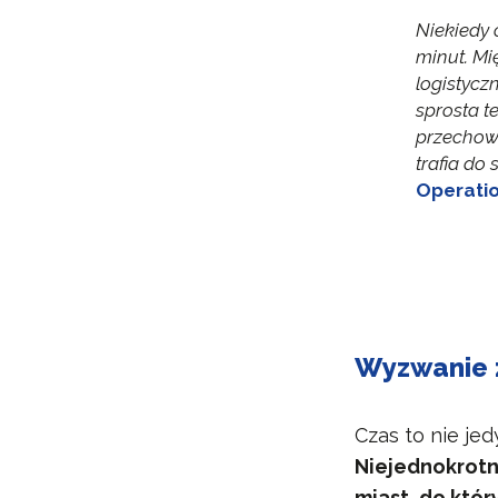
Niekiedy 
minut. Mi
logistycz
sprosta t
przechow
trafia do
Operatio
Wyzwanie 
Czas to nie je
Niejednokrot
miast, do któ