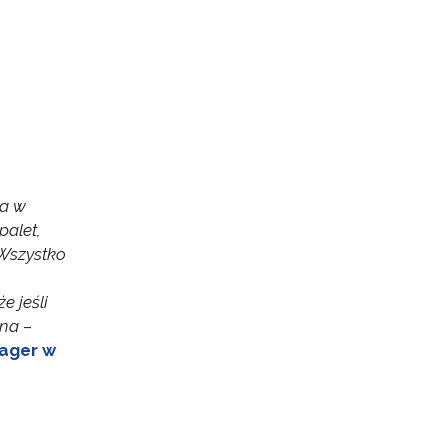
wa w
palet,
Wszystko
e jeśli
lna
–
ager w