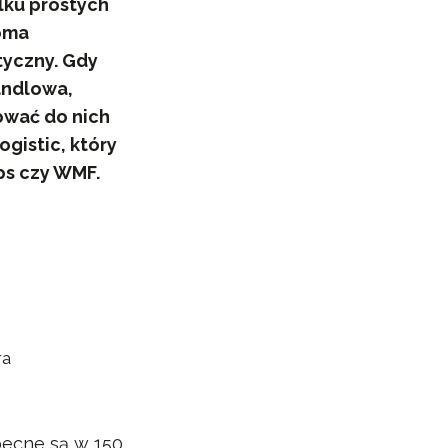
ilku prostych
loma
tyczny. Gdy
andlowa,
sować do nich
gistic, który
ps czy WMF.
ra
becne są w 150