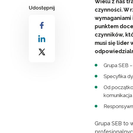
Wielu z nas tr
Udostępnij
czynności. W 
wymaganiami i
punktem docel
czynników, któ
musi się lider
odpowiedzialn
Grupa SEB – 
Specyfika dys
Od początkow
komunikacja
Responsywno
Grupa SEB to w
profesjonalnyc