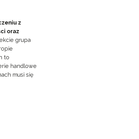
czeniu z
ci oraz
ekcie grupa
ropie
h to
lerie handlowe
nach musi się