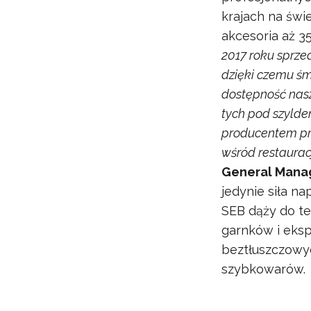
krajach na świ
akcesoria aż 35
2017 roku sprze
dzięki czemu ś
dostępność nasz
tych pod szylde
producentem pro
wśród restauracj
General Manag
jedynie siła n
SEB dąży do te
garnków i eksp
beztłuszczowyc
szybkowarów.