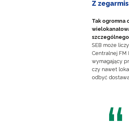
Z zegarmis
Tak ogromna o
wielokanałową
szczególnego 
SEB może liczy
Centralnej FM 
wymagający pro
czy nawet loka
odbyć dostawa