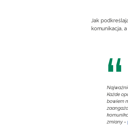
Jak podkreślaj
komunikacja, a
Najważnie
Każde op
bowiem mo
zaangażo
komunikac
zmiany
–