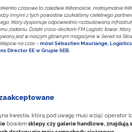
okienko czasowe to zaledwie kilkanaście, maksymalnie kilk
ędzy innymi z tych powodów szukaliśmy rzetelnego partner
nego, który dysponuje odpowiednio rozbudowaną infrastruk
emu zadaniu. Dzięki cross-dockom FM Logistic towar, który
ywany jest w naszym głównym magazynie w Sered na Słow
 sklepów na czas
–
mówi Sébastien Mauriange, Logistics
ns Director EE w Grupie SEB.
zaakceptowane
dyna kwestia, którą pod uwagę musi wziąć operator lo
nie
bowiem
sklepy czy galerie handlowe, znajdują 
rych dostępu nie mają samochody ciężarowe.