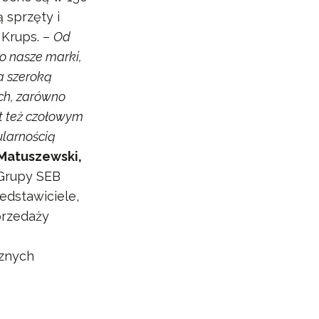
 sprzęty i
 Krups. –
Od
po nasze marki,
a szeroką
ch, zarówno
st też czołowym
ularnością
Matuszewski,
 Grupy SEB
edstawiciele,
przedaży
cznych