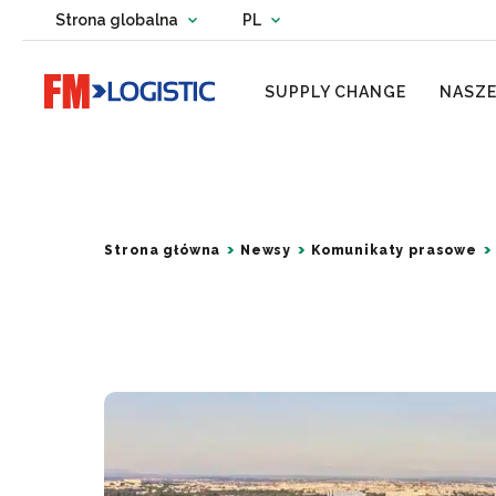
Change country website
Strona globalna
PL
Change language
Go to home page
SUPPLY CHANGE
NASZE
Strona główna
Newsy
Komunikaty prasowe