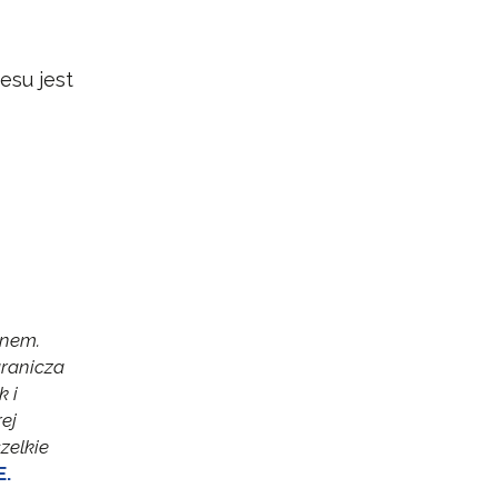
esu jest
anem.
ranicza
k i
ej
zelkie
E.