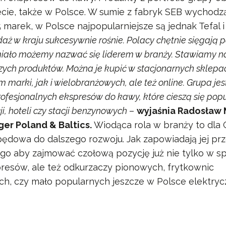
ecie, także w Polsce. W sumie z fabryk SEB wychodzą
 marek, w Polsce najpopularniejsze są jednak Tefal i
daż w kraju sukcesywnie rośnie. Polacy chętnie sięgają 
miało możemy nazwać się liderem w branży. Stawiamy n
ych produktów. Można je kupić w stacjonarnych sklepa
m marki, jak i wielobranżowych, ale też online. Grupa je
fesjonalnych ekspresów do kawy, które cieszą się pop
i, hoteli czy stacji benzynowych
–
wyjaśnia Radosław 
er Poland & Baltics.
Wiodąca rola w branży to dla
apędowa do dalszego rozwoju. Jak zapowiadają jej prz
go aby zajmować czołową pozycję już nie tylko w s
resów, ale też odkurzaczy pionowych, frytkownic
h, czy mało popularnych jeszcze w Polsce elektry