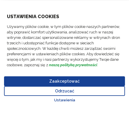
O NAS
USTAWIENIA COOKIES
BRANŻE
Używamy plików cookie, w tym plików cookie naszych partnerów,
aby poprawić komfort użytkowania, analizować ruch w naszej
ŚLEDŹ NAS
witrynie, dostarczać spersonalizowane reklamy w witrynach stron
trzecich i udostępniać funkcje dostępne w sieciach
społecznościowych. W każdej chwili możesz zarządzać swoimi
preferencjami w ustawieniach plików cookies. Aby dowiedzieć się
więcej o tym, jak my i nasi partnerzy wykorzystujemy Twoje dane
osobowe, zapoznaj się z
naszą polityką prywatności
.
© Prawa
Polityka
Polityka
Raport z
autorskie
Ustawienia
FM
Informacje
ochrony
realizacji
Kodeks
Zaakceptować
FM
plików
Polska
prawne
danych
strategii
Postepowania
Logistic,
cookie
Sp. Z
Odrzucać
osobowych
polityki
Go to top o
2026
o.o.
Ustawienia