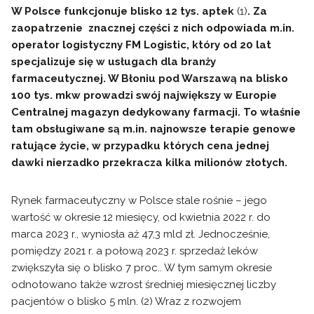
W Polsce funkcjonuje blisko 12 tys. aptek
(1)
. Za
zaopatrzenie znacznej części z nich odpowiada m.in.
operator logistyczny FM Logistic, który od 20 lat
specjalizuje się w usługach dla branży
farmaceutycznej. W Błoniu pod Warszawą na blisko
100 tys. mkw prowadzi swój największy w Europie
Centralnej magazyn dedykowany farmacji. To właśnie
tam obsługiwane są m.in. najnowsze terapie genowe
ratujące życie, w przypadku których cena jednej
dawki nierzadko przekracza kilka milionów złotych.
Rynek farmaceutyczny w Polsce stale rośnie – jego
wartość w okresie 12 miesięcy, od kwietnia 2022 r. do
marca 2023 r., wyniosła aż 47,3 mld zł. Jednocześnie,
pomiędzy 2021 r. a połową 2023 r. sprzedaż leków
zwiększyła się o blisko 7 proc.. W tym samym okresie
odnotowano także wzrost średniej miesięcznej liczby
pacjentów o blisko 5 mln. (2) Wraz z rozwojem