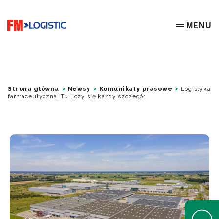
Go to home page
MENU
OPEN ME
Strona główna
Newsy
Komunikaty prasowe
Logistyka
farmaceutyczna. Tu liczy się każdy szczegół
Open Help 