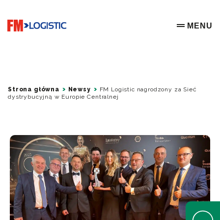
Go to home page
MENU
OPEN ME
Strona główna
Newsy
FM Logistic nagrodzony za Sieć
dystrybucyjną w Europie Centralnej
Open Help 