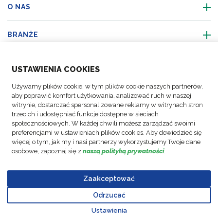
O NAS
BRANŻE
ŚLEDŹ NAS
USTAWIENIA COOKIES
Używamy plików cookie, w tym plików cookie naszych partnerów,
aby poprawić komfort użytkowania, analizować ruch w naszej
witrynie, dostarczać spersonalizowane reklamy w witrynach stron
© Prawa
Polityka
trzecich i udostępniać funkcje dostępne w sieciach
Polityka
Raport z
społecznościowych. W każdej chwili możesz zarządzać swoimi
autorskie
Ustawienia
FM
Informacje
ochrony
realizacji
Kodeks
preferencjami w ustawieniach plików cookies. Aby dowiedzieć się
FM
plików
Polska
więcej o tym, jak my i nasi partnerzy wykorzystujemy Twoje dane
prawne
danych
strategii
Postepowania
Logistic,
cookie
Sp. Z
osobowe, zapoznaj się z
naszą polityką prywatności
.
osobowych
polityki
2026
o.o.
Zaakceptować
Odrzucać
Go to top o
Ustawienia