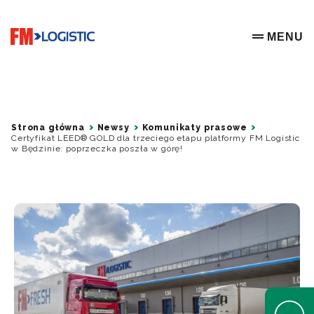
Go to home page
MENU
OPEN ME
Strona główna
Newsy
Komunikaty prasowe
Certyfikat LEED® GOLD dla trzeciego etapu platformy FM Logistic
w Będzinie: poprzeczka poszła w górę!
Open Help 