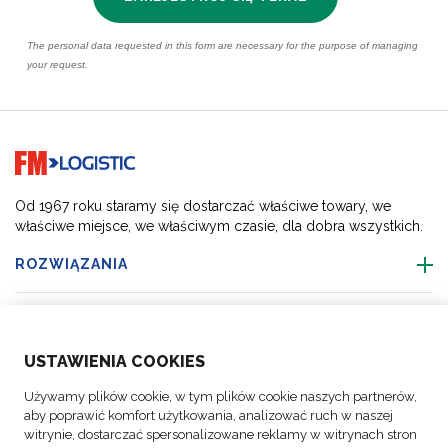
Go to home page
Od 1967 roku staramy się dostarczać właściwe towary, we
właściwe miejsce, we właściwym czasie, dla dobra wszystkich.
ROZWIĄZANIA
O NAS
USTAWIENIA COOKIES
BRANŻE
Używamy plików cookie, w tym plików cookie naszych partnerów,
aby poprawić komfort użytkowania, analizować ruch w naszej
ŚLEDŹ NAS
witrynie, dostarczać spersonalizowane reklamy w witrynach stron