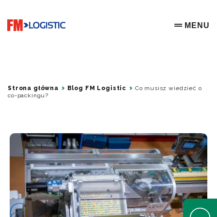
Go to home page
MENU
OPEN ME
Strona główna
Blog FM Logistic
Co musisz wiedzieć o
co-packingu?
Open Help 