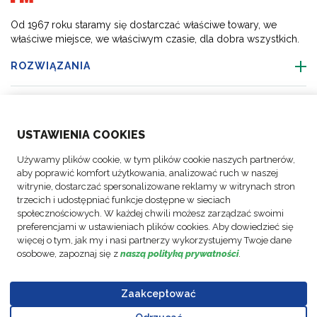
Od 1967 roku staramy się dostarczać właściwe towary, we
właściwe miejsce, we właściwym czasie, dla dobra wszystkich.
ROZWIĄZANIA
O NAS
USTAWIENIA COOKIES
BRANŻE
Używamy plików cookie, w tym plików cookie naszych partnerów,
aby poprawić komfort użytkowania, analizować ruch w naszej
ŚLEDŹ NAS
witrynie, dostarczać spersonalizowane reklamy w witrynach stron
trzecich i udostępniać funkcje dostępne w sieciach
społecznościowych. W każdej chwili możesz zarządzać swoimi
preferencjami w ustawieniach plików cookies. Aby dowiedzieć się
więcej o tym, jak my i nasi partnerzy wykorzystujemy Twoje dane
osobowe, zapoznaj się z
naszą polityką prywatności
.
© Prawa
Polityka
Polityka
Raport z
autorskie
Ustawienia
FM
Informacje
ochrony
realizacji
Kodeks
Zaakceptować
FM
plików
Polska
prawne
danych
strategii
Postepowania
Logistic,
cookie
Sp. Z